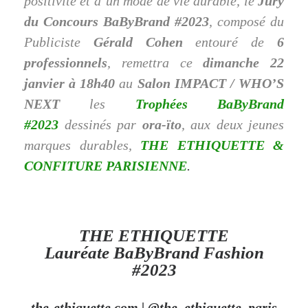
positivité et d’un mode de vie durable, le
Jury
du Concours BaByBrand #2023
, composé du
Publiciste
Gérald Cohen
entouré de
6
professionnels
, remettra ce
dimanche 22
janvier à 18h40
au
Salon IMPACT / WHO’S
NEXT
les
Trophées BaByBrand
#2023
dessinés par
ora-ïto
, aux deux jeunes
marques durables,
THE ETHIQUETTE &
CONFITURE PARISIENNE
.
THE ETHIQUETTE
Lauréate BaByBrand Fashion
#2023
the-ethiquette.com
|
@the_ethiquette_paris