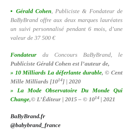
▪ Gérald Cohen
, Publiciste & Fondateur de
BaByBrand offre aux deux marques lauréates
un suivi personnalisé pendant 6 mois, d’une
valeur de 37 500 €
Fondateur
du Concours BaByBrand, le
Publiciste Gérald Cohen est l’
auteur
de,
» 10 Milliards La déferlante durable
, ©
Cent
14
Mille Milliards [10
] | 2020
» La Mode Observatoire Du Monde Qui
14
Change
,© L’Éditeur | 2015 – ©
10
| 2021
BaByBrand.fr
@babybrand_france