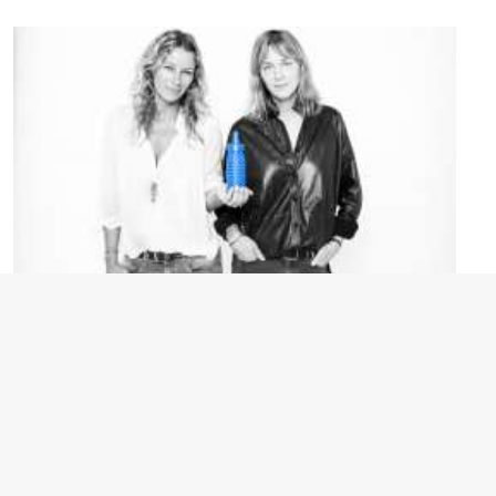
Zadig&Voltaire et Cecilia Bönström Présidents du Concours
BabyBrand Fashion 2018