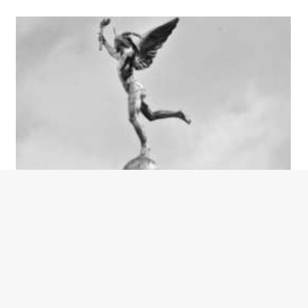
Concours BabyBrand #2019 | Fashion & Food – Inscriptions/
du 22/10/2019 au 01/12/2019